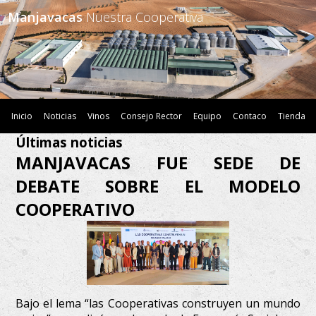
Manjavacas
Nuestra Cooperativa
Inicio
Noticias
Vinos
Consejo Rector
Equipo
Contaco
Tienda
Últimas noticias
MANJAVACAS FUE SEDE DE
DEBATE SOBRE EL MODELO
COOPERATIVO
Bajo el lema “las Cooperativas construyen un mundo